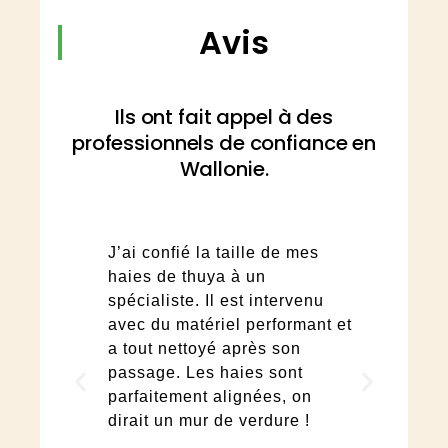
Avis
Ils ont fait appel à des
professionnels de confiance en
Wallonie.
es très
J’ai confié la taille de mes
J’ai
ier a
haies de thuya à un
la v
haitée
spécialiste. Il est intervenu
résu
, même
avec du matériel performant et
chan
 deux
a tout nettoyé après son
Les 
t
passage. Les haies sont
formé
sans
parfaitement alignées, on
para
dirait un mur de verdure !
Excel
corre